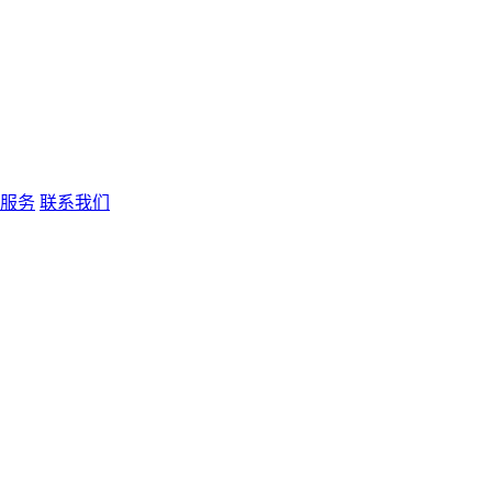
服务
联系我们