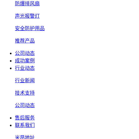
防爆排风扇
声光报警灯
安全防护用品
推荐产品
公司动态
成功案例
行业动态
行业新闻
技术支持
公司动态
售后服务
联系我们
米昂地址