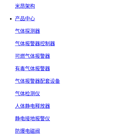
米昂架构
产品中心
气体探测器
气体报警器控制器
可燃气体报警器
有毒气体报警器
气体报警器配套设备
气体检测仪
人体静电释放器
静电接地报警仪
防爆电磁阀