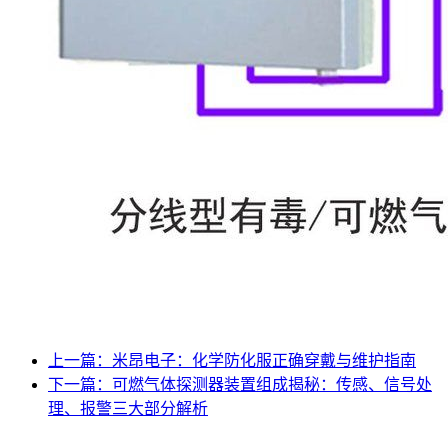
上一篇：米昂电子：化学防化服正确穿戴与维护指南
下一篇：可燃气体探测器装置组成揭秘：传感、信号处
理、报警三大部分解析