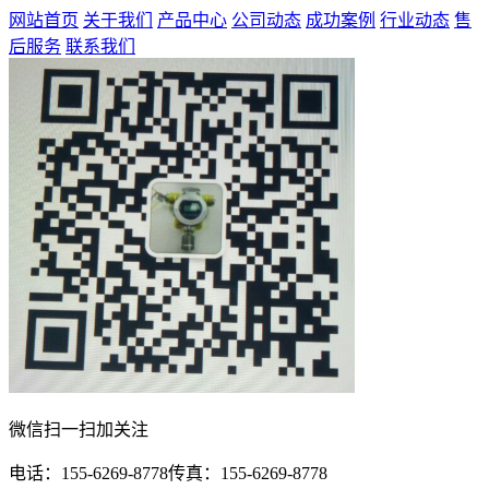
网站首页
关于我们
产品中心
公司动态
成功案例
行业动态
售
后服务
联系我们
微信扫一扫加关注
电话：155-6269-8778传真：155-6269-8778