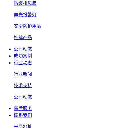
防爆排风扇
声光报警灯
安全防护用品
推荐产品
公司动态
成功案例
行业动态
行业新闻
技术支持
公司动态
售后服务
联系我们
米昂地址