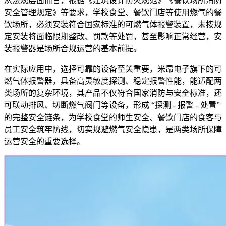
从法规层面而言，根据《建筑设计防火规范》《餐饮场所消防
安全管理规定》等要求，学校食堂、餐饮门店等使用燃气的餐
饮场所，必须安装符合国家标准的可燃气体报警装置，未按规
定安装将面临限期整改、罚款等处罚，甚至影响正常经营，安
装报警器是场所合规运营的基本前提。
在实际应用中，选择可靠的设备至关重要，米昂电子旗下的可
燃气体报警器，具备高灵敏度探测、稳定报警性能，能适配两
类场所的复杂环境，其产品不仅符合国家消防与安全标准，还
可联动排风、切断燃气阀门等设备，形成
“探测 - 报警 - 处置”
的完整安全链条，为学校食堂的师生安全、餐饮门店的食客与
员工安全筑牢防线，切实规避燃气安全隐患，是两类场所保障
运营安全的重要选择。