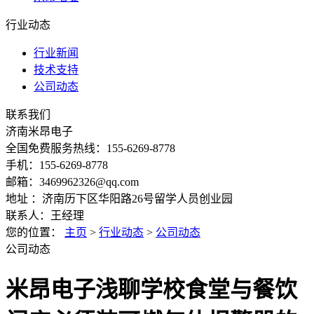
行业动态
行业新闻
技术支持
公司动态
联系我们
济南米昂电子
全国免费服务热线：155-6269-8778
手机：155-6269-8778
邮箱：3469962326@qq.com
地址 ：济南历下区华阳路26号留学人员创业园
联系人：王经理
您的位置：
主页
>
行业动态
>
公司动态
公司动态
米昂电子浅聊学校食堂与餐饮