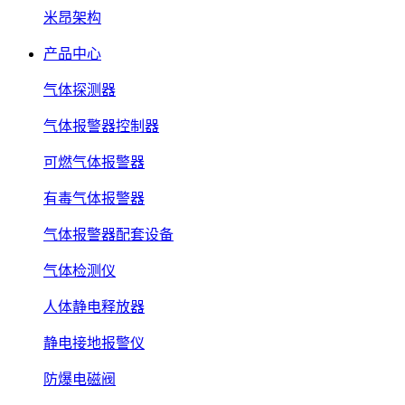
米昂架构
产品中心
气体探测器
气体报警器控制器
可燃气体报警器
有毒气体报警器
气体报警器配套设备
气体检测仪
人体静电释放器
静电接地报警仪
防爆电磁阀