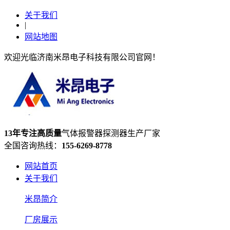
关于我们
|
网站地图
欢迎光临济南米昂电子科技有限公司官网！
13年专注高质量
气体报警器探测器生产厂家
全国咨询热线：
155-6269-8778
网站首页
关于我们
米昂简介
厂房展示