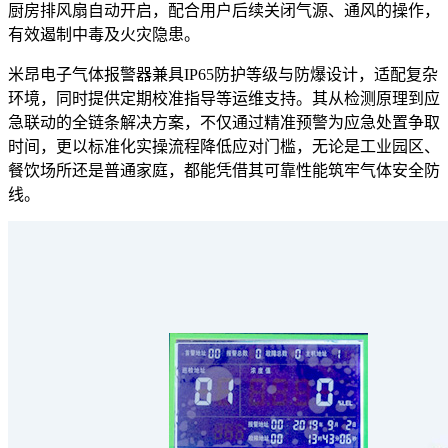
厨房排风扇自动开启，配合用户后续关闭气源、通风的操作，
有效遏制中毒及火灾隐患。
米昂电子气体报警器兼具
IP65防护等级与防爆设计，适配复杂
环境，同时提供定期校准指导等运维支持。其从检测原理到应
急联动的全链条解决方案，不仅通过精准预警为应急处置争取
时间，更以标准化实操流程降低应对门槛，无论是工业园区、
餐饮场所还是普通家庭，都能凭借其可靠性能筑牢气体安全防
线。