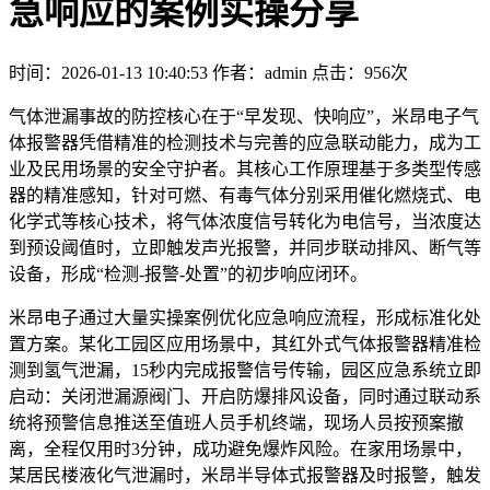
急响应的案例实操分享
时间：2026-01-13 10:40:53
作者：admin
点击：
956次
气体泄漏事故的防控核心在于
“早发现、快响应”，米昂电子气
体报警器凭借精准的检测技术与完善的应急联动能力，成为工
业及民用场景的安全守护者。其核心工作原理基于多类型传感
器的精准感知，针对可燃、有毒气体分别采用催化燃烧式、电
化学式等核心技术，将气体浓度信号转化为电信号，当浓度达
到预设阈值时，立即触发声光报警，并同步联动排风、断气等
设备，形成“检测-报警-处置”的初步响应闭环。
米昂电子通过大量实操案例优化应急响应流程，形成标准化处
置方案。某化工园区应用场景中，其红外式气体报警器精准检
测到氢气泄漏，
15秒内完成报警信号传输，园区应急系统立即
启动：关闭泄漏源阀门、开启防爆排风设备，同时通过联动系
统将预警信息推送至值班人员手机终端，现场人员按预案撤
离，全程仅用时3分钟，成功避免爆炸风险。在家用场景中，
某居民楼液化气泄漏时，米昂半导体式报警器及时报警，触发