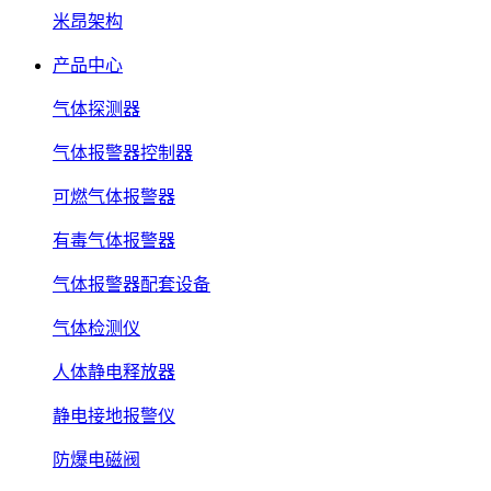
米昂架构
产品中心
气体探测器
气体报警器控制器
可燃气体报警器
有毒气体报警器
气体报警器配套设备
气体检测仪
人体静电释放器
静电接地报警仪
防爆电磁阀