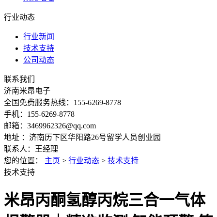
行业动态
行业新闻
技术支持
公司动态
联系我们
济南米昂电子
全国免费服务热线：155-6269-8778
手机：155-6269-8778
邮箱：3469962326@qq.com
地址 ：济南历下区华阳路26号留学人员创业园
联系人：王经理
您的位置：
主页
>
行业动态
>
技术支持
技术支持
米昂丙酮氢醇丙烷三合一气体