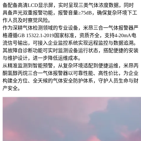
备配备高清LCD显示屏，实时呈现三类气体浓度数据，同时
具备声光双重报警功能，报警音量≥75dB，确保复杂环境下工
作人员及时察觉风险。
作为深耕气体检测领域的专业设备，米昂三合一气体报警器严
格遵循GB 15322.1-2019国家标准，资质齐全，支持4-20mA电
流信号输出，可接入企业监控系统实现远程监控与数据追溯。
其故障自诊断功能可实时监测设备运行状态，搭配便捷的安装
与维护设计，进一步降低运维成本。
从精准监测到智能预警，从复杂环境适配到便捷运维，米昂丙
酮氢醇丙烷三合一气体报警器以可靠性能、高性价比，为企业
构建全方位、全天候的气体安全防护体系，守护人员生命与财
产安全。