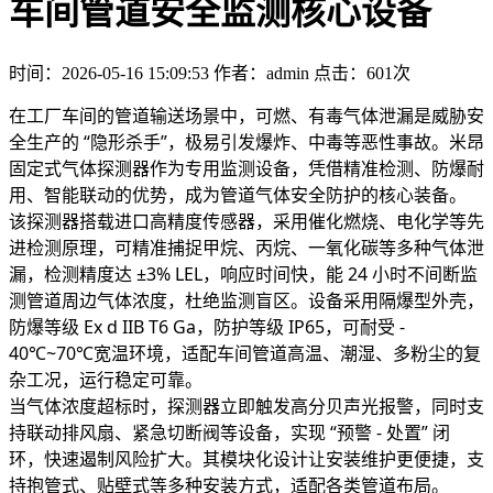
车间管道安全监测核心设备
时间：2026-05-16 15:09:53
作者：admin
点击：
601次
在工厂车间的管道输送场景中，可燃、有毒气体泄漏是威胁安
全生产的 “隐形杀手”，极易引发爆炸、中毒等恶性事故。米昂
固定式气体探测器作为专用监测设备，凭借精准检测、防爆耐
用、智能联动的优势，成为管道气体安全防护的核心装备。
该探测器搭载进口高精度传感器，采用催化燃烧、电化学等先
进检测原理，可精准捕捉甲烷、丙烷、一氧化碳等多种气体泄
漏，检测精度达 ±3% LEL，响应时间快，能 24 小时不间断监
测管道周边气体浓度，杜绝监测盲区。设备采用隔爆型外壳，
防爆等级 Ex d IIB T6 Ga，防护等级 IP65，可耐受 -
40℃~70℃宽温环境，适配车间管道高温、潮湿、多粉尘的复
杂工况，运行稳定可靠。
当气体浓度超标时，探测器立即触发高分贝声光报警，同时支
持联动排风扇、紧急切断阀等设备，实现 “预警 - 处置” 闭
环，快速遏制风险扩大。其模块化设计让安装维护更便捷，支
持抱管式、贴壁式等多种安装方式，适配各类管道布局。