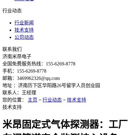
行业动态
行业新闻
技术支持
公司动态
联系我们
济南米昂电子
全国免费服务热线：155-6269-8778
手机：155-6269-8778
邮箱：3469962326@qq.com
地址 ：济南历下区华阳路26号留学人员创业园
联系人：王经理
您的位置：
主页
>
行业动态
>
技术支持
技术支持
米昂固定式气体探测器：工厂