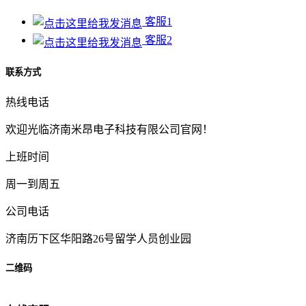
客服1
客服2
联系方式
热线电话
欢迎光临济南米昂电子科技有限公司官网！
上班时间
周一到周五
公司电话
济南历下区华阳路26号留学人员创业园
二维码