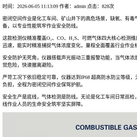
时间：2026-06-05 11:13:09
作者：admin
点击：
828次
密闭空间作业是化工车间、矿山井下的高危场景，缺氧、有毒
备，以专业性能筑牢作业安全防线。
这款检测仪精准覆盖O₂、CO、H₂S、可燃气体四大核心检测
迅速，能实时精准捕捉气体浓度变化，量程全面覆盖行业作业
安全防护无死角，仪器搭载声光振动三重报警功能，当气体浓
觉危险，快速撤离避险。
严苛工况下依旧稳定可靠，仪器达到IP68 超高防水防尘等
负担，全程为密闭空间作业保驾护航。
安全生产是底线，气体检测是防线。无论是化工车间日常巡检
线作业人员的生命安全筑牢坚实屏障。