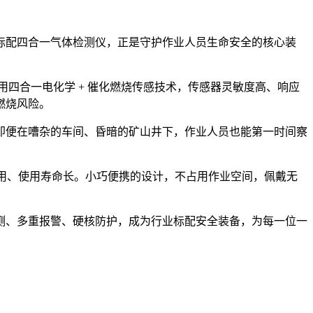
标配四合一气体检测仪，正是守护作业人员生命安全的核心装
用四合一电化学 + 催化燃烧传感技术，传感器灵敏度高、响应
燃烧风险。
即便在嘈杂的车间、昏暗的矿山井下，作业人员也能第一时间察
耐用、使用寿命长。小巧便携的设计，不占用作业空间，佩戴无
测、多重报警、硬核防护，成为行业标配安全装备，为每一位一