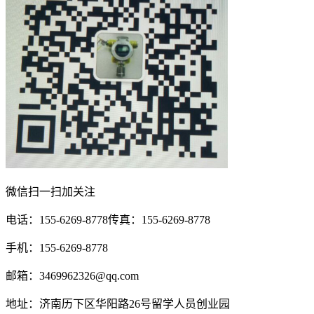
微信扫一扫加关注
电话：155-6269-8778传真：155-6269-8778
手机：155-6269-8778
邮箱：3469962326@qq.com
地址：济南历下区华阳路26号留学人员创业园