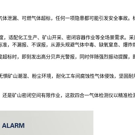
气体泄漏、可燃气体超标，任何一项隐患都可能引发安全事故。
维度，适配化工生产、矿山开采、密闭容器作业等全场景需求。采
标准，不漏报、不误报，从源头规避气体中毒、缺氧窒息、爆炸
度超标时，即刻发出高分贝声光警报，同时伴随强烈振动提醒，
级，无惧矿山潮湿、粉尘环境，耐化工车间腐蚀性气体侵蚀，坚固
，还是矿山密闭空间有限作业，这款四合一气体检测仪以精准检