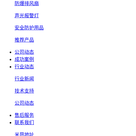
防爆排风扇
声光报警灯
安全防护用品
推荐产品
公司动态
成功案例
行业动态
行业新闻
技术支持
公司动态
售后服务
联系我们
米昂地址