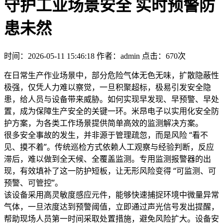
守护工业场景安全 实时预警防
患未然
时间：2026-05-11 15:46:18
作者：admin
点击：
670次
在日常生产作业场景中，部分危险气体无色无味，扩散隐蔽性
极强，仅凭人力难以察觉，一旦积聚超标，极易引发安全隐
患，给人员与设备带来威胁。如何实现早发现、早预警、早处
置，成为保障生产安全的关键一环。米昂电子以实用化安全防
护方案，为各类工作场景提供简单高效的监测解决方案。
很多安全事故的发生，并非源于管理疏忽，而是风险 “看不
见、摸不着”。传统巡检方式依赖人工观察与经验判断，反应
滞后，难以做到全天候、全覆盖监测。专用监测报警器的出
现，有效填补了这一防护短板，让无形风险变得 “可监测、可
预警、可管控”。
该设备采用高灵敏度感应元件，能够快速捕捉环境中微量异常
气体，一旦浓度达到预警阈值，立即通过声光信号发出提醒，
帮助现场人员第一时间采取处置措施，避免风险扩大。设备安